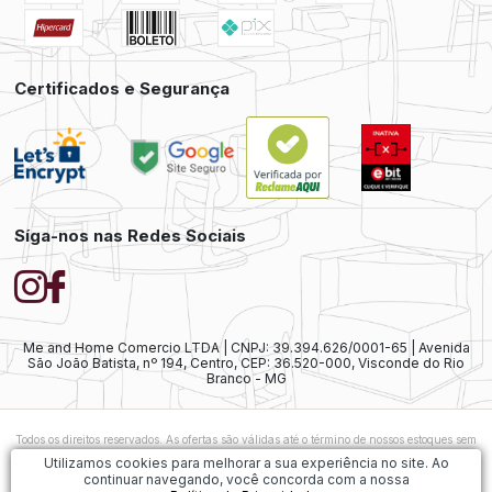
Certificados e Segurança
Síga-nos nas Redes Sociais
Me and Home Comercio LTDA | CNPJ: 39.394.626/0001-65 | Avenida
São João Batista, nº 194, Centro, CEP: 36.520-000, Visconde do Rio
Branco - MG
Todos os direitos reservados. As ofertas são válidas até o término de nossos estoques sem
prévio aviso. As vendas ainda estão sujeitas à análise e confirmação de dados.
Caso
Utilizamos cookies para melhorar a sua experiência no site. Ao
exista alguma diferença nos preços ofertados, será considerado válido o preço do
continuar navegando, você concorda com a nossa
Carrinho de Compras. As imagens dos produtos são meramente ilustrativas.