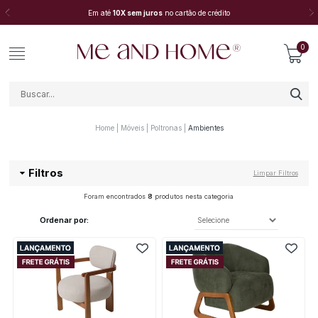
Em até
10X sem juros
no cartão de crédito
0
Home
Móveis
Poltronas
Ambientes
Filtros
Limpar Filtros
Foram encontrados
8
produtos nesta categoria
Ordenar por: