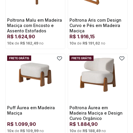
Poltrona Malu em Madeira
Poltrona Aris com Design
Maciça com Encosto e
Curvo e Pés em Madeira
Assento Estofados
Maciça
R$
1.624,90
R$
1.916,15
10
x
de
R$ 162,49
no
10
x
de
R$ 191,62
no
Cartão de crédito
Cartão de crédito
Puff Áurea em Madeira
Poltrona Áurea em
Maciça
Madeira Maciça e Design
Curvo Orgânico
R$
1.099,90
R$
1.884,90
10
x
de
R$ 109,99
no
10
x
de
R$ 188,49
no