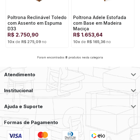
Poltrona Reclinável Toledo
Poltrona Adele Estofada
com Assento em Espuma
com Base em Madeira
D33
Maciça
R$
2.750,90
R$
1.653,64
10
x
de
R$ 275,09
no
10
x
de
R$ 165,36
no
Cartão de crédito
Cartão de crédito
Foram encontrados
8
produtos nesta categoria
Atendimento
Institucional
Ajuda e Suporte
Formas de Pagamento