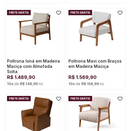
Cartão de crédito
Cartão de crédito
Poltrona Ioná em Madeira
Poltrona Mavi com Braços
Maciça com Almofada
em Madeira Maciça
Solta
R$
1.489,90
R$
1.569,90
10
x
de
R$ 148,99
no
10
x
de
R$ 156,99
no
Cartão de crédito
Cartão de crédito