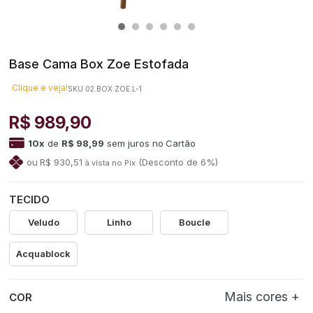
Base Cama Box Zoe Estofada
Clique e veja!
SKU 02.BOX.ZOE.L-1
R$ 989,90
10
x
de
R$ 98,99
sem juros
no
R$ 930,51
(Desconto
de
6%)
TECIDO
Veludo
Linho
Boucle
Acquablock
COR