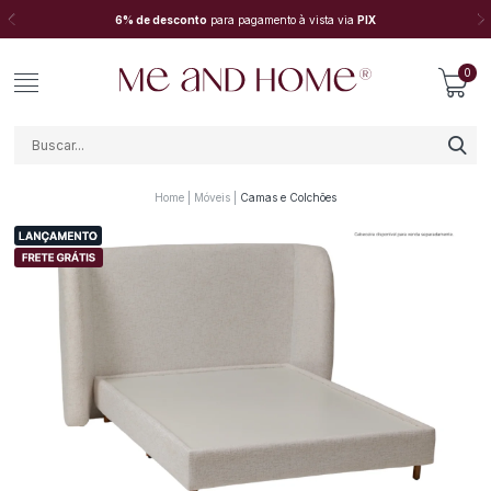
6% de desconto
para pagamento à vista via
PIX
0
Home
Móveis
Camas e Colchões