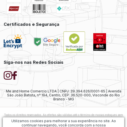
Certificados e Segurança
Síga-nos nas Redes Sociais
Me and Home Comercio LTDA | CNPJ: 39.394.626/0001-65 | Avenida
São João Batista, nº 194, Centro, CEP: 36.520-000, Visconde do Rio
Branco - MG
Todos os direitos reservados. As ofertas são válidas até o término de nossos estoques sem
prévio aviso. As vendas ainda estão sujeitas à análise e confirmação de dados.
Caso
Utilizamos cookies para melhorar a sua experiência no site. Ao
exista alguma diferença nos preços ofertados, será considerado válido o preço do
continuar navegando, você concorda com a nossa