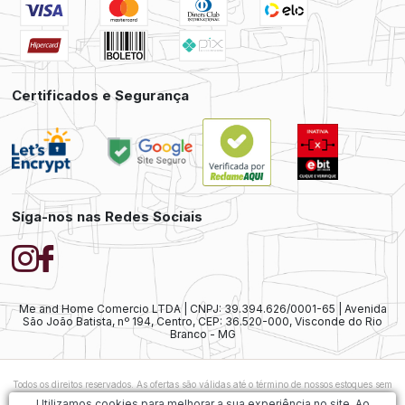
Certificados e Segurança
Síga-nos nas Redes Sociais
Me and Home Comercio LTDA | CNPJ: 39.394.626/0001-65 | Avenida
São João Batista, nº 194, Centro, CEP: 36.520-000, Visconde do Rio
Branco - MG
Todos os direitos reservados. As ofertas são válidas até o término de nossos estoques sem
prévio aviso. As vendas ainda estão sujeitas à análise e confirmação de dados.
Caso
Utilizamos cookies para melhorar a sua experiência no site. Ao