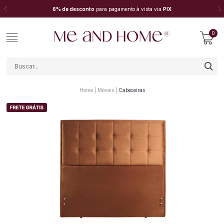
6% de desconto
para pagamento à vista via
PIX
0
Home
Móveis
Cabeceiras