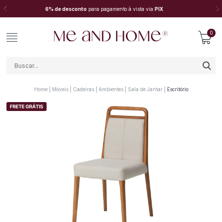
Em até
10X sem juros
no cartão de crédito
0
Home
Móveis
Cadeiras
Ambientes
Sala de Jantar
Escritório