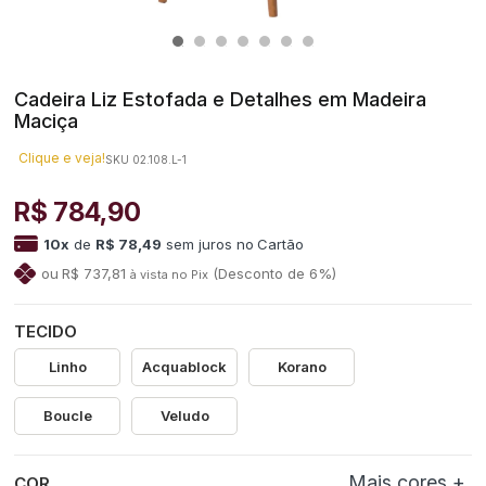
Cadeira Liz Estofada e Detalhes em Madeira
Maciça
Clique e veja!
SKU 02.108.L-1
R$ 784,90
10
x
de
R$ 78,49
sem juros
no
R$ 737,81
(Desconto
de
6%)
TECIDO
Linho
Acquablock
Korano
Boucle
Veludo
COR