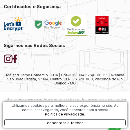
Certificados e Segurança
Síga-nos nas Redes Sociais
Me and Home Comercio LTDA | CNPJ: 39.394.626/0001-65 | Avenida
São João Batista, nº 194, Centro, CEP: 36.520-000, Visconde do Rio
Branco - MG
Todos os direitos reservados. As ofertas são válidas até o término de nossos estoques sem
prévio aviso. As vendas ainda estão sujeitas à análise e confirmação de dados.
Caso
Utilizamos cookies para melhorar a sua experiência no site. Ao
exista alguma diferença nos preços ofertados, será considerado válido o preço do
continuar navegando, você concorda com a nossa
Carrinho de Compras. As imagens dos produtos são meramente ilustrativas.
Política de Privacidade
.
1
concordar e fechar
Desenvolvido por