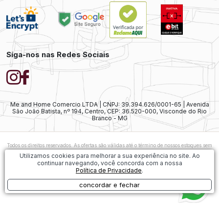
Síga-nos nas Redes Sociais
Me and Home Comercio LTDA | CNPJ: 39.394.626/0001-65 | Avenida
São João Batista, nº 194, Centro, CEP: 36.520-000, Visconde do Rio
Branco - MG
Todos os direitos reservados. As ofertas são válidas até o término de nossos estoques sem
prévio aviso. As vendas ainda estão sujeitas à análise e confirmação de dados.
Caso
Utilizamos cookies para melhorar a sua experiência no site. Ao
exista alguma diferença nos preços ofertados, será considerado válido o preço do
continuar navegando, você concorda com a nossa
Carrinho de Compras. As imagens dos produtos são meramente ilustrativas.
Política de Privacidade
.
1
concordar e fechar
Desenvolvido por