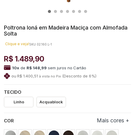
Poltrona Ioná em Madeira Maciça com Almofada
Solta
Clique e veja!
SKU 02.160.L-1
R$ 1.489,90
10
x
de
R$ 148,99
sem juros
no
R$ 1.400,51
(Desconto
de
6%)
TECIDO
Linho
Acquablock
COR