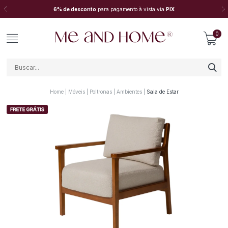
6% de desconto
para pagamento à vista via
PIX
0
Home
Móveis
Poltronas
Ambientes
Sala de Estar