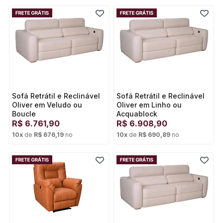
Cartão de crédito
Cartão de crédito
Sofá Retrátil e Reclinável
Sofá Retrátil e Reclinável
Oliver em Veludo ou
Oliver em Linho ou
Boucle
Acquablock
R$
6.761,90
R$
6.908,90
10
x
de
R$ 676,19
no
10
x
de
R$ 690,89
no
Cartão de crédito
Cartão de crédito