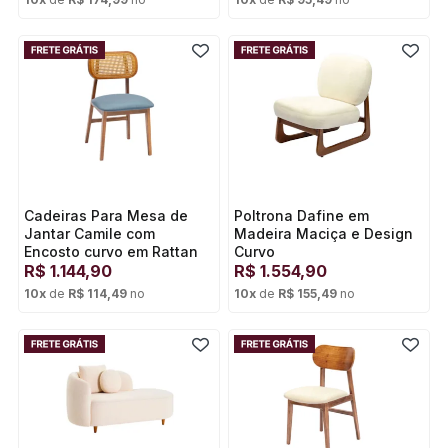
Cartão de crédito
Cartão de crédito
Cadeiras Para Mesa de
Poltrona Dafine em
Jantar Camile com
Madeira Maciça e Design
Encosto curvo em Rattan
Curvo
Natural
R$
1.144,90
R$
1.554,90
10
x
de
R$ 114,49
no
10
x
de
R$ 155,49
no
Cartão de crédito
Cartão de crédito