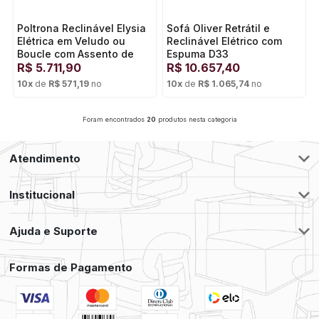
Poltrona Reclinável Elysia
Sofá Oliver Retrátil e
Elétrica em Veludo ou
Reclinável Elétrico com
Boucle com Assento de
Espuma D33
Molas Ensacadas
R$
5.711,90
R$
10.657,40
10
x
de
R$ 571,19
no
10
x
de
R$ 1.065,74
no
Cartão de crédito
Cartão de crédito
Foram encontrados
20
produtos nesta categoria
Atendimento
Institucional
Ajuda e Suporte
Formas de Pagamento