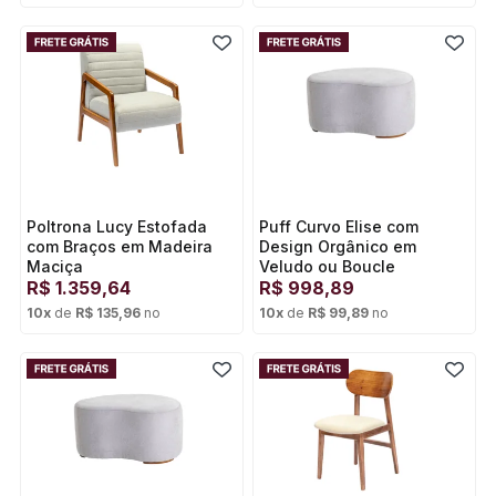
Cartão de crédito
Cartão de crédito
Poltrona Lucy Estofada
Puff Curvo Elise com
com Braços em Madeira
Design Orgânico em
Maciça
Veludo ou Boucle
R$
1.359,64
R$
998,89
10
x
de
R$ 135,96
no
10
x
de
R$ 99,89
no
Cartão de crédito
Cartão de crédito