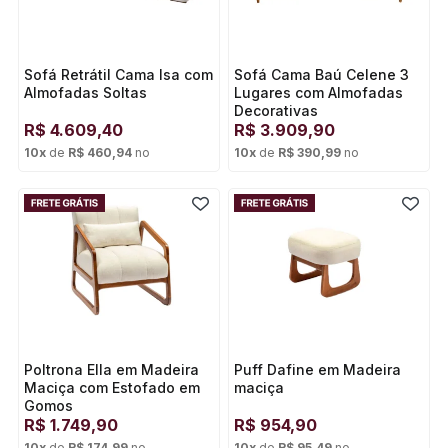
Sofá Retrátil Cama Isa com
Sofá Cama Baú Celene 3
Almofadas Soltas
Lugares com Almofadas
Decorativas
R$
4.609,40
R$
3.909,90
10
x
de
R$ 460,94
no
10
x
de
R$ 390,99
no
Cartão de crédito
Cartão de crédito
Poltrona Ella em Madeira
Puff Dafine em Madeira
Maciça com Estofado em
maciça
Gomos
R$
1.749,90
R$
954,90
10
x
de
R$ 174,99
no
10
x
de
R$ 95,49
no