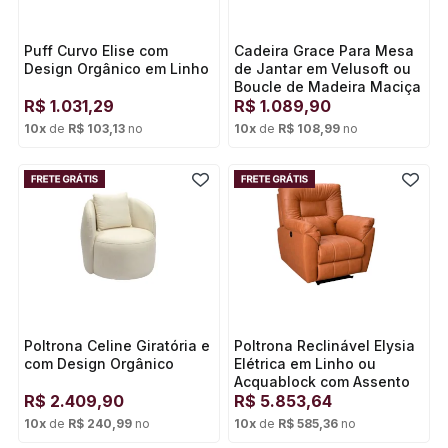
Puff Curvo Elise com
Cadeira Grace Para Mesa
Design Orgânico em Linho
de Jantar em Velusoft ou
Boucle de Madeira Maciça
R$
1.031,29
Encosto Moderno e Curvo
R$
1.089,90
e Assento Estofado
10
x
de
R$ 103,13
no
10
x
de
R$ 108,99
no
Cartão de crédito
Cartão de crédito
Poltrona Celine Giratória e
Poltrona Reclinável Elysia
com Design Orgânico
Elétrica em Linho ou
Acquablock com Assento
R$
2.409,90
de Molas Ensacadas
R$
5.853,64
10
x
de
R$ 240,99
no
10
x
de
R$ 585,36
no