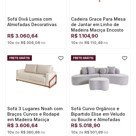
Sofá Divã Lumia com
Cadeira Grace Para Mesa
Almofadas Decorativas
de Jantar em Linho de
Madeira Maciça Encosto
R$
3.060,64
Moderno e Curvo e
R$
1.104,90
Assento Estofado
10
x
de
R$ 306,06
no
10
x
de
R$ 110,49
no
Cartão de crédito
Cartão de crédito
Sofá 3 Lugares Noah com
Sofá Curvo Orgânico e
Braços Curvos e Rodapé
Bipartido Elise em Veludo
em Madeira Maciça
ou Boucle e Almofadas
R$
3.606,64
Soltas Decorativas
R$
5.018,90
10
x
de
R$ 360,66
no
10
x
de
R$ 501,89
no