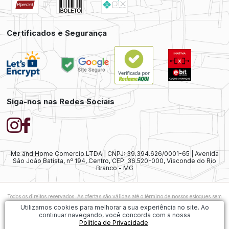
Certificados e Segurança
Síga-nos nas Redes Sociais
Me and Home Comercio LTDA | CNPJ: 39.394.626/0001-65 | Avenida
São João Batista, nº 194, Centro, CEP: 36.520-000, Visconde do Rio
Branco - MG
Todos os direitos reservados. As ofertas são válidas até o término de nossos estoques sem
prévio aviso. As vendas ainda estão sujeitas à análise e confirmação de dados.
Caso
Utilizamos cookies para melhorar a sua experiência no site. Ao
exista alguma diferença nos preços ofertados, será considerado válido o preço do
continuar navegando, você concorda com a nossa
Carrinho de Compras. As imagens dos produtos são meramente ilustrativas.
Política de Privacidade
.
1