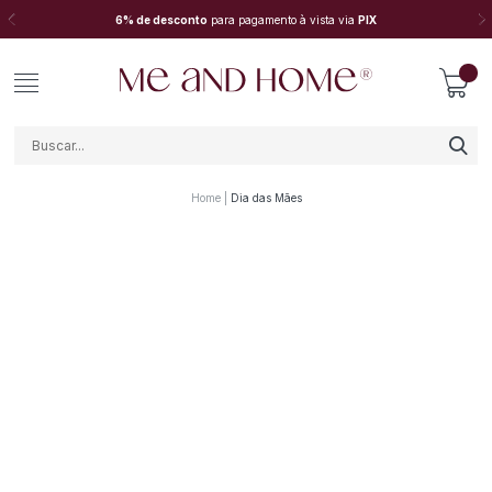
6% de desconto
para pagamento à vista via
PIX
Home
Dia das Mães