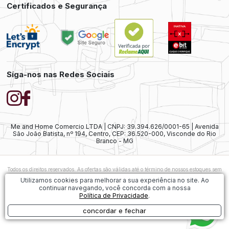
Certificados e Segurança
Síga-nos nas Redes Sociais
Me and Home Comercio LTDA | CNPJ: 39.394.626/0001-65 | Avenida
São João Batista, nº 194, Centro, CEP: 36.520-000, Visconde do Rio
Branco - MG
Todos os direitos reservados. As ofertas são válidas até o término de nossos estoques sem
prévio aviso. As vendas ainda estão sujeitas à análise e confirmação de dados.
Caso
Utilizamos cookies para melhorar a sua experiência no site. Ao
exista alguma diferença nos preços ofertados, será considerado válido o preço do
continuar navegando, você concorda com a nossa
Carrinho de Compras. As imagens dos produtos são meramente ilustrativas.
Política de Privacidade
.
1
concordar e fechar
Desenvolvido por