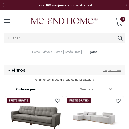
Em até
10X sem juros
no cartão de crédito
0
Home
Móveis
Sofás
Sofás Fixos
4 Lugares
Filtros
Limpar Filtros
Foram encontrados
4
produtos nesta categoria
Ordenar por: