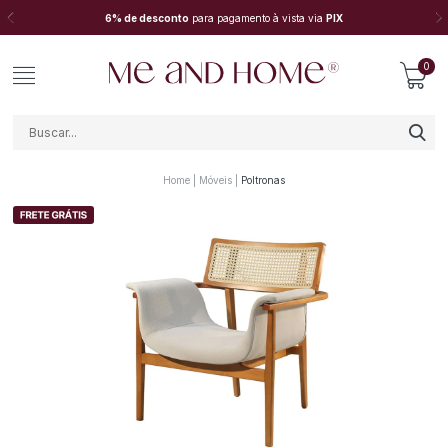
6% de desconto
para pagamento à vista via
PIX
0
Home
Móveis
Poltronas