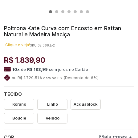
Poltrona Kate Curva com Encosto em Rattan
Natural e Madeira Maciça
Clique e veja!
SKU 02.066.L-2
R$ 1.839,90
10
x
de
R$ 183,99
sem juros
no
R$ 1.729,51
(Desconto
de
6%)
TECIDO
Korano
Linho
Acquablock
Boucle
Veludo
COR