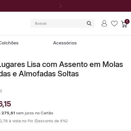
0
Colchões
Acessórios
Lugares Lisa com Assento em Molas
as e Almofadas Soltas
-2
6,15
 275,61
sem juros
no
0,78
(Desconto
de
6%)