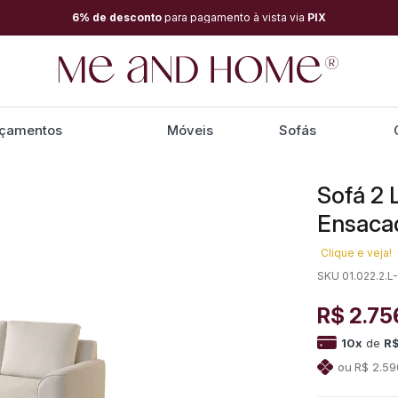
6% de desconto
para pagamento à vista via
PIX
çamentos
Móveis
Sofás
Sofá 2 
Ensacad
Clique e veja!
SKU 01.022.2.L
R$ 2.75
10
x
de
R$
R$ 2.59