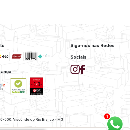
to
Síga-nos nas Redes
Sociais
rança
1
20-000, Visconde do Rio Branco - MG