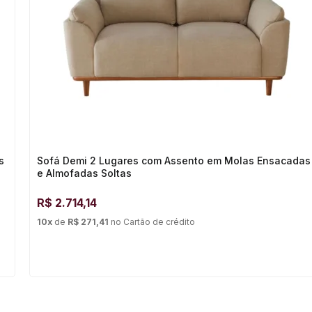
s
Sofá Demi 2 Lugares com Assento em Molas Ensacadas
e Almofadas Soltas
R$
2.714,14
10
x
de
R$ 271,41
no
Cartão de crédito