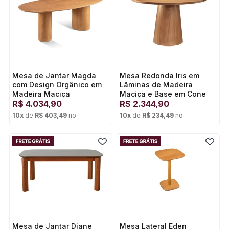
Mesa de Jantar Magda
Mesa Redonda Iris em
com Design Orgânico em
Lâminas de Madeira
Madeira Maciça
Maciça e Base em Cone
R$
4.034,90
R$
2.344,90
10
x
de
R$ 403,49
no
10
x
de
R$ 234,49
no
Cartão de crédito
Cartão de crédito
Mesa de Jantar Diane
Mesa Lateral Eden