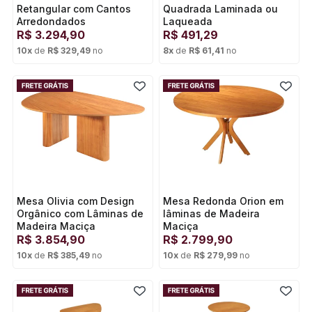
Retangular com Cantos
Quadrada Laminada ou
Arredondados
Laqueada
R$
3.294,90
R$
491,29
10
x
de
R$ 329,49
no
8
x
de
R$ 61,41
no
Cartão de crédito
Cartão de crédito
Mesa Olivia com Design
Mesa Redonda Orion em
Orgânico com Lâminas de
lâminas de Madeira
Madeira Maciça
Maciça
R$
3.854,90
R$
2.799,90
10
x
de
R$ 385,49
no
10
x
de
R$ 279,99
no
Cartão de crédito
Cartão de crédito