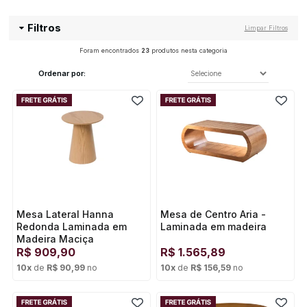
Filtros
Limpar Filtros
Foram encontrados
23
produtos nesta categoria
Ordenar por:
Mesa Lateral Hanna
Mesa de Centro Aria -
Redonda Laminada em
Laminada em madeira
Madeira Maciça
R$
909,90
R$
1.565,89
10
x
de
R$ 90,99
no
10
x
de
R$ 156,59
no
Cartão de crédito
Cartão de crédito