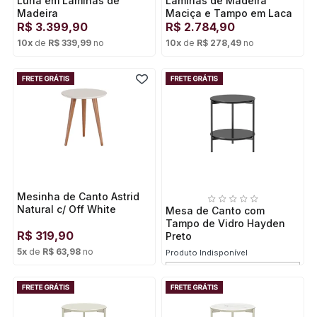
Luna em Lâminas de
Lâminas de Madeira
Madeira
Maciça e Tampo em Laca
R$
3.399,90
e Vidro
R$
2.784,90
10
x
de
R$ 339,99
no
10
x
de
R$ 278,49
no
Cartão de crédito
Cartão de crédito
Mesinha de Canto Astrid
Natural c/ Off White
Mesa de Canto com
Tampo de Vidro Hayden
R$
319,90
Preto
5
x
de
R$ 63,98
no
Produto Indisponível
Cartão de crédito