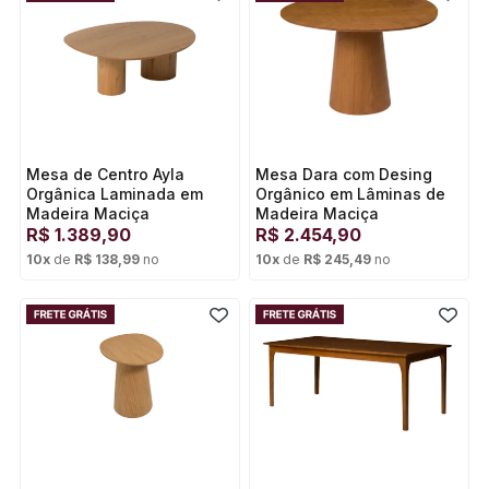
Mesa de Centro Ayla
Mesa Dara com Desing
Orgânica Laminada em
Orgânico em Lâminas de
Madeira Maciça
Madeira Maciça
R$
1.389,90
R$
2.454,90
10
x
de
R$ 138,99
no
10
x
de
R$ 245,49
no
Cartão de crédito
Cartão de crédito