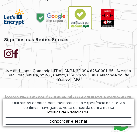
Síga-nos nas Redes Sociais
Me and Home Comercio LTDA | CNPJ: 39.394.626/0001-65 | Avenida
São João Batista, nº 194, Centro, CEP: 36.520-000, Visconde do Rio
Branco - MG
Todos os direitos reservados. As ofertas são válidas até o término de nossos estoques sem
prévio aviso. As vendas ainda estão sujeitas à análise e confirmação de dados.
Caso
Utilizamos cookies para melhorar a sua experiência no site. Ao
exista alguma diferença nos preços ofertados, será considerado válido o preço do
continuar navegando, você concorda com a nossa
Carrinho de Compras. As imagens dos produtos são meramente ilustrativas.
Política de Privacidade
.
1
concordar e fechar
Desenvolvido por