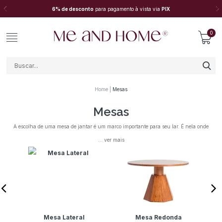
6% de desconto
para pagamento à vista via
PIX
0
Home
Mesas
Mesas
A escolha de uma mesa de jantar é um marco importante para seu lar. É nela onde
histórias e memórias lindas serão construídas. Seja em momentos de descontração com
amigos, em refeições afetuosas com a família ou ensinando o dever de casa para seus
filhos, aqui você encontra o modelo ideal para sua rotina e, claro, deixará o ambiente
cheio de personalidade com uma seleção de designs incríveis para qualquer estilo de
decoração.
Mesa Lateral
Mesa Redonda