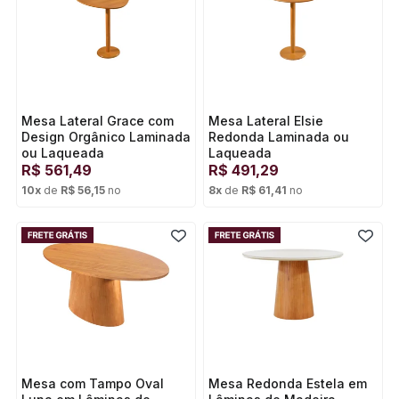
Mesa Lateral Grace com
Mesa Lateral Elsie
Design Orgânico Laminada
Redonda Laminada ou
ou Laqueada
Laqueada
R$
561,49
R$
491,29
10
x
de
R$ 56,15
no
8
x
de
R$ 61,41
no
Cartão de crédito
Cartão de crédito
Mesa com Tampo Oval
Mesa Redonda Estela em