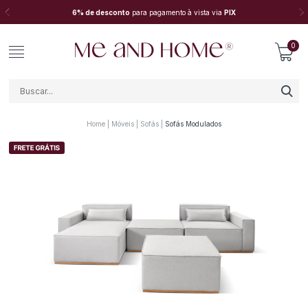
6% de desconto
para pagamento à vista via
PIX
0
Home
Móveis
Sofás
Sofás Modulados