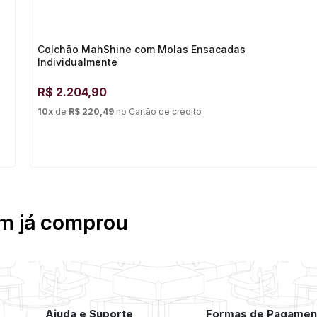
Colchão MahShine com Molas Ensacadas
Individualmente
R$
2.204,90
10
x
de
R$ 220,49
no
Cartão de crédito
em já comprou
Ajuda e Suporte
Formas de Pagamen