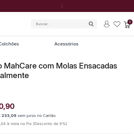
0
Colchões
Acessórios
o MahCare com Molas Ensacadas
ualmente
0,90
$ 233,09
sem juros
no
1,04
(Desconto
de
6%)