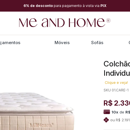
6% de desconto
para pagamento à vista via
PIX
çamentos
Móveis
Sofás
Colchã
Individ
Clique e veja!
SKU 01.CARE-1
R$ 2.33
10
x
de
R
R$ 2.19