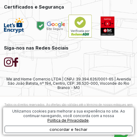
Certificados e Segurança
Síga-nos nas Redes Sociais
Me and Home Comercio LTDA | CNPJ: 39.394.626/0001-65 | Avenida
São João Batista, nº 194, Centro, CEP: 36.520-000, Visconde do Rio
Branco - MG
Todos os direitos reservados. As ofertas são válidas até o término de nossos estoques sem
prévio aviso. As vendas ainda estão sujeitas à análise e confirmação de dados.
Caso
Utilizamos cookies para melhorar a sua experiência no site. Ao
exista alguma diferença nos preços ofertados, será considerado válido o preço do
continuar navegando, você concorda com a nossa
Carrinho de Compras. As imagens dos produtos são meramente ilustrativas.
Política de Privacidade
.
1
concordar e fechar
Desenvolvido por