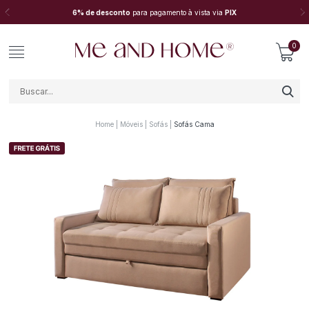
6% de desconto
para pagamento à vista via
PIX
0
Home
Móveis
Sofás
Sofás Cama