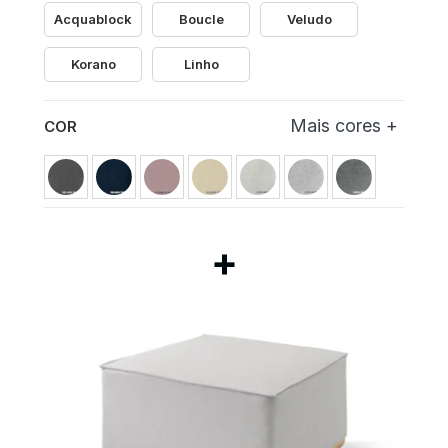
Acquablock
Boucle
Veludo
Korano
Linho
COR