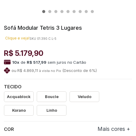
Sofá Modular Tetris 3 Lugares
Clique e veja!
SKU 01.390.C.L-5
R$ 5.179,90
10
x
de
R$ 517,99
sem juros
no
R$ 4.869,11
(Desconto
de
6%)
TECIDO
Acquablock
Boucle
Veludo
Korano
Linho
COR