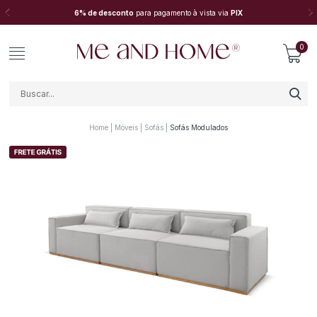
6% de desconto
para pagamento à vista via
PIX
0
Home
Móveis
Sofás
Sofás Modulados